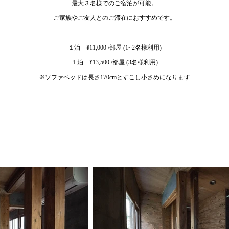
最大３名様でのご宿泊が可能。
ご家族やご友人とのご滞在におすすめです。
​１泊 ¥11,000 /部屋 (1~2名様利用)
１泊 ¥13
,5
00 /部屋 (3名様利用)
※ソファベッドは長さ170cmとすこし小さめになります