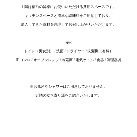
１階は宿泊の皆様にお使いいただける共用スペースです。
キッチンスペースと簡単な調味料をご用意しており、
購入してきた食材を調理してお召し上がりいただけます。
spec
トイレ（男女別） / 洗面 / ドライヤー / 洗濯機（有料）
IHコンロ / オーブンレンジ / 冷蔵庫 / 電気ケトル / 食器 / 調理器具
※お風呂やシャワーはご用意しておりません。
近隣の立ち寄り湯をご紹介いたします。​