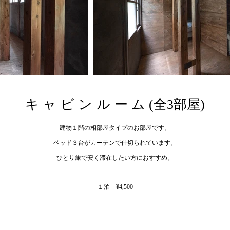
キャビンルー
ム (全3部屋)
建物１階の相部屋タイプのお部屋です。
ベッド３台がカーテンで仕切られています。
ひとり旅で安く滞在したい方にお
すすめ。
​１泊 ¥4
,500